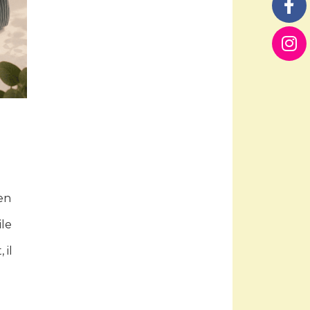
en
ile
 il