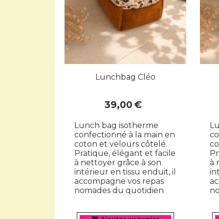
Lunchbag Cléo
39,00
€
Lunch bag isotherme
Lu
confectionné à la main en
co
coton et velours côtelé.
co
Pratique, élégant et facile
Pr
à nettoyer grâce à son
à 
intérieur en tissu enduit, il
in
accompagne vos repas
ac
nomades du quotidien
no