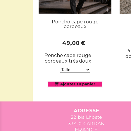
Poncho cape rouge
bordeaux
49,00
€
Po
Poncho cape rouge
d
bordeaux très doux
Ajouter au panier
ADRESSE
22 bis Lhoste
33410 CARDAN
FRANCE