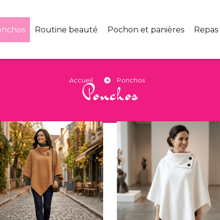
onchos
Routine beauté
Pochon et panières
Repas
Accueil
Ponchos
Ponchos