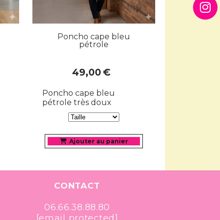
Poncho cape bleu
pétrole
49,00
€
Poncho cape bleu
pétrole très doux
Ajouter au panier
CONTACT
06.66.38.88.80
[email protected]