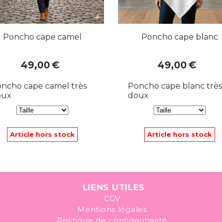
Poncho cape camel
Poncho cape blanc
49,00
€
49,00
€
ncho cape camel très
Poncho cape blanc très
oux
doux
Article hors stock
Article hors stock
LIENS UTILES
CGV
Mentions légales
Politique de confidentialité