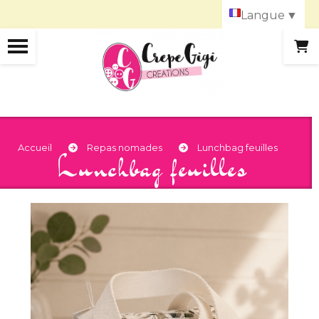
Panneau de gestion des cookies
Langue
▼
Accueil
Repas nomades
Lunchbag feuilles
Lunchbag feuilles