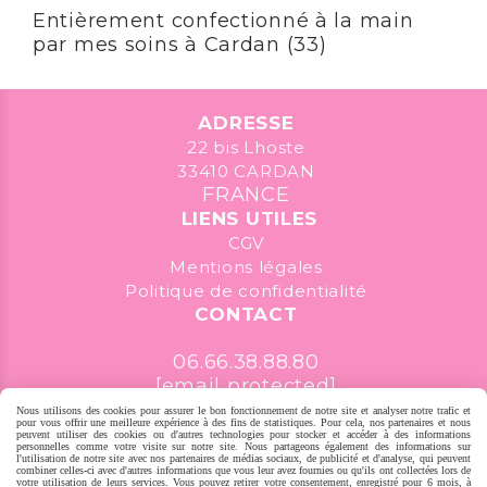
Entièrement confectionné à la main
par mes soins à Cardan (33)
ADRESSE
22 bis Lhoste
33410 CARDAN
FRANCE
LIENS UTILES
CGV
Mentions légales
Politique de confidentialité
CONTACT
06.66.38.88.80
[email protected]
Nous utilisons des cookies pour assurer le bon fonctionnement de notre site et analyser notre trafic et
pour vous offrir une meilleure expérience à des fins de statistiques. Pour cela, nos partenaires et nous
peuvent utiliser des cookies ou d'autres technologies pour stocker et accéder à des informations
GESTION COOKIES
MON COMPTE
CRÉER UN SITE INTERNET
personnelles comme votre visite sur notre site. Nous partageons également des informations sur
l'utilisation de notre site avec nos partenaires de médias sociaux, de publicité et d'analyse, qui peuvent
combiner celles-ci avec d'autres informations que vous leur avez fournies ou qu'ils ont collectées lors de
votre utilisation de leurs services. Vous pouvez retirer votre consentement, enregistré pour 6 mois, à