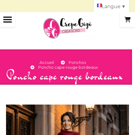
Panneau de gestion des cookies
Langue
▼
Accueil
Ponchos
Poncho cape rouge bordeaux
Poncho cape rouge bordeaux