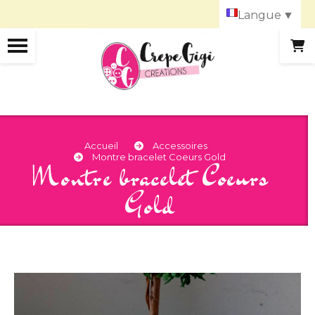
Panneau de gestion des cookies
Langue
▼
Accueil
Accessoires
Montre bracelet Coeurs Gold
Montre bracelet Coeurs
Gold