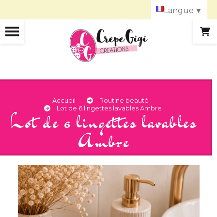
Panneau de gestion des cookies
Langue
▼
Accueil
Routine beauté
Lot de 6 lingettes lavables Ambre
Lot de 6 lingettes lavables
Ambre