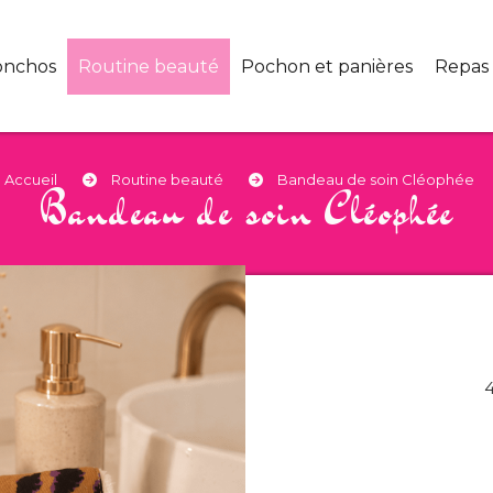
onchos
Routine beauté
Pochon et panières
Repas
Accueil
Routine beauté
Bandeau de soin Cléophée
Bandeau de soin Cléophée