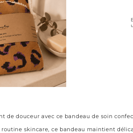
B
u
nt de douceur avec ce bandeau de soin confe
outine skincare, ce bandeau maintient délica